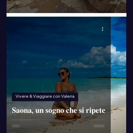
Vivere & Viaggiare con Valeria
𝐒𝐚𝐨𝐧𝐚, 𝐮𝐧 𝐬𝐨𝐠𝐧𝐨 𝐜𝐡𝐞 𝐬𝐢 𝐫𝐢𝐩𝐞𝐭𝐞