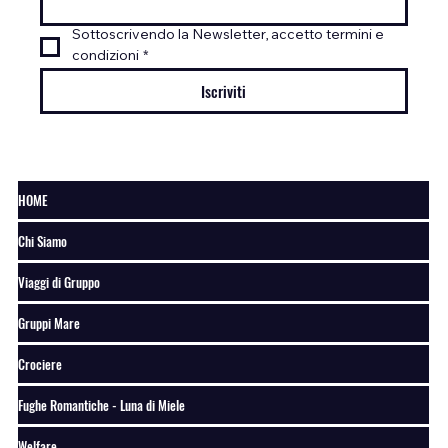
Sottoscrivendo la Newsletter, accetto termini e 
condizioni
*
Iscriviti
HOME
Chi Siamo
Viaggi di Gruppo
Gruppi Mare
Crociere
Fughe Romantiche - Luna di Miele
Welfare