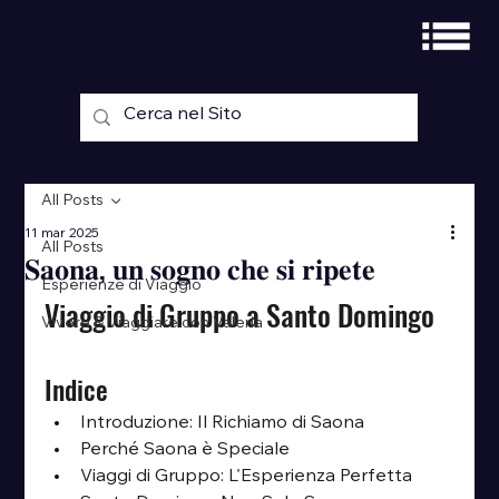
Viaggia | Esplora | Vivi
All Posts
11 mar 2025
All Posts
𝐒𝐚𝐨𝐧𝐚, 𝐮𝐧 𝐬𝐨𝐠𝐧𝐨 𝐜𝐡𝐞 𝐬𝐢 𝐫𝐢𝐩𝐞𝐭𝐞
Esperienze di Viaggio
Viaggio di Gruppo a Santo Domingo
Vivere & Viaggiare con Valeria
Indice
Introduzione: Il Richiamo di Saona
Perché Saona è Speciale
Viaggi di Gruppo: L'Esperienza Perfetta