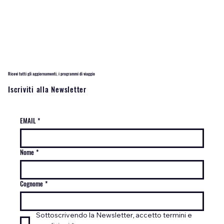
Tromsø: un'emozione indimenticabile tra aurora boreale e
meraviglie artiche
Ricevi tutti gli aggiornamenti, i programmi di viaggio
Iscriviti alla Newsletter
EMAIL
*
Nome
*
Cognome
*
Sottoscrivendo la Newsletter, accetto termini e 