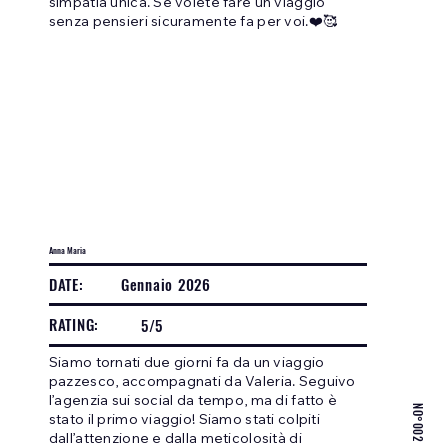
simpatia unica. Se volete fare un viaggio
senza pensieri sicuramente fa per voi.❤️🥰
Anna Maria
DATE:
Gennaio 2026
RATING:
5/5
Siamo tornati due giorni fa da un viaggio
pazzesco, accompagnati da Valeria. Seguivo
l’agenzia sui social da tempo, ma di fatto è
NO°002
stato il primo viaggio! Siamo stati colpiti
dall’attenzione e dalla meticolosità di