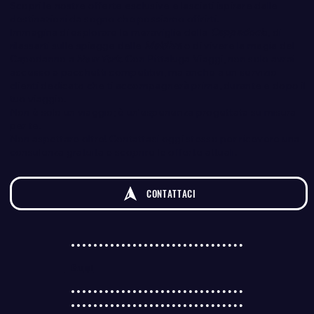
Scopri le nostre offerte esclusive e lasciati ispirare dalle
destinazioni da sogno che possiamo offrirti.
Immagina di esplorare le meraviglie della
Cappadoci
a, di
rilassarti sulle spiagge delle
Maldive
o di vivere la magia del
Capodanno a
New York
. Con Pittaluga Viaggi, non solo avrai
accesso a pacchetti competitivi, ma anche a un servizio
clienti dedicato che ti accompagnerà prima, durante e dopo il
tuo viaggio.
Non è solo un viaggio; è un'esperienza progettata su misura
per te.
Non aspettare oltre! Contattaci oggi stesso per ricevere una
consulenza gratuita e scoprire le offerte attuali.
CONTATTACI
Gruppi