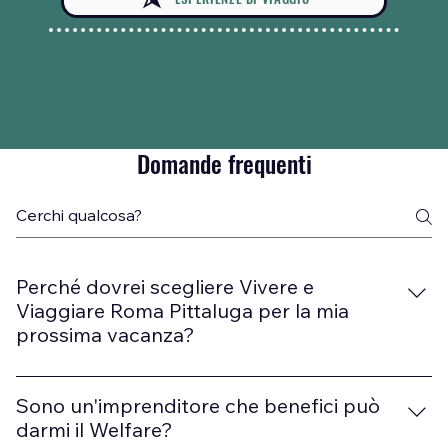
Domande frequenti
Perché dovrei scegliere Vivere e
Viaggiare Roma Pittaluga per la mia
prossima vacanza?
Scegliere Vivere e Viaggiare significa affidarsi a un
team di esperti che si dedica a creare esperienze di
Sono un'imprenditore che benefici può
viaggio indimenticabili. La nostra professionalità e
darmi il Welfare?