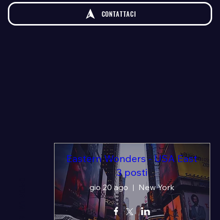
CONTATTACI
Eastern Wonders - USA East
3 posti
gio 20 ago
New York