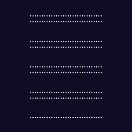
Gruppi mare
Crociere
Fughe romantiche
Welfare
Viaggi fotografici