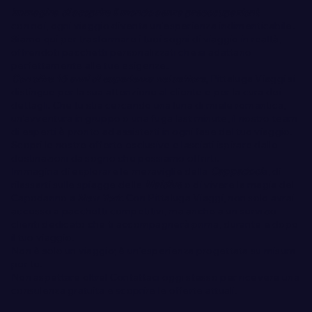
Immagina di scoprire il mondo senza preoccupazioni:
con noi, ogni viaggio diventa un'esperienza indimenticabile.
Siamo qui per trasformare i tuoi sogni di viaggio in realtà,
offrendoti pacchetti personalizzati che si adattano
perfettamente alle tue esigenze.
Con oltre 16 anni di esperienza nel settore
, Pittaluga Viaggi si
distingue per la sua attenzione al cliente e per la cura dei
dettagli. Che tu stia cercando una luna di miele romantica,
un'avventura in gruppo o una fuga last minute, il nostro team
di esperti è pronto ad assisterti in ogni fase del tuo viaggio.
Scopri le nostre offerte esclusive e lasciati ispirare dalle
destinazioni da sogno che possiamo offrirti.
Immagina di esplorare le meraviglie della
Cappadoci
a, di
rilassarti sulle spiagge delle
Maldive
o di vivere la magia del
Capodanno a
New York
. Con Pittaluga Viaggi, non solo avrai
accesso a pacchetti competitivi, ma anche a un servizio
clienti dedicato che ti accompagnerà prima, durante e dopo
il tuo viaggio.
Non è solo un viaggio; è un'esperienza progettata su misura
per te.
Non aspettare oltre! Contattaci oggi stesso per ricevere una
consulenza gratuita e scoprire le offerte attuali.