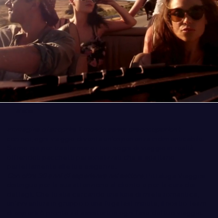
Mission
Immagina di scoprire il mondo senza preoccupazioni:
con noi, ogni viaggio diventa un'esperienza indimenticabile.
Siamo qui per trasformare i tuoi sogni di viaggio in realtà,
offrendoti pacchetti personalizzati che si adattano
perfettamente alle tue esigenze.
Con oltre 30 anni di esperienza nel settore
, Pittaluga Viaggi si
distingue per la sua attenzione al cliente e per la cura dei
dettagli. Che tu stia cercando una luna di miele romantica,
un'avventura in gruppo o una fuga last minute, il nostro team
di esperti è pronto ad assisterti in ogni fase del tuo viaggio.