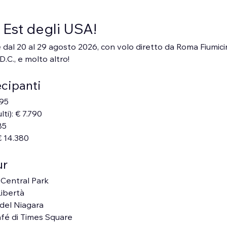
 Est degli USA!
 dal 20 al 29 agosto 2026, con volo diretto da Roma Fiumicin
.C., e molto altro!
ecipanti
495
lti): € 7.790
85
 € 14.380
ur
Central Park
Libertà
 del Niagara
afé di Times Square