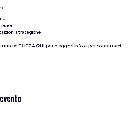
?
ano
trazioni
osizioni strategiche
tunità! 
CLICCA QUI
 per maggiori info e per contattarci!
 evento