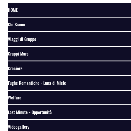
HOME
Chi Siamo
Viaggi di Gruppo
Gruppi Mare
Crociere
Fughe Romantiche - Luna di Miele
Welfare
Last Minute - Opportunità
Videogallery