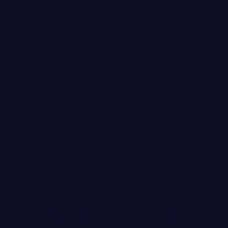
fondamentale consultare il proprio medico o un
centro di medicina dei viaggi almeno 4–6 settimane
prima della partenza. La profilassi antimalarica è
generalmente consigliata, anche per la costa.
Il Kenya è sicuro per i turisti?
Il Kenya è una destinazione turistica consolidata e le
principali zone di villeggiatura – tra cui la costa di
Diani Beach e i grandi parchi nazionali – sono
considerate sicure per i visitatori. Come per qualsiasi
destinazione, è buona norma seguire le indicazioni
dell'agenzia, evitare spostamenti notturni non
organizzati e restare nelle aree frequentate. I resort
All Inclusive come il Bravo Club Garoda dispongono
di sistemi di sicurezza e personale dedicato. Si
consiglia di consultare i consigli di viaggio aggiornati
della Farnesina prima della partenza.
Questo pacchetto è adatto alle famiglie con
bambini?
Un pacchetto Kenya mare e safari come questo è
adatto alle famiglie con bambini che abbiano almeno
6–8 anni. Il safari in jeep 4x4 richiede qualche ora di