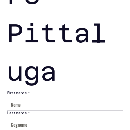
Pittal
uga
First name
*
Last name
*