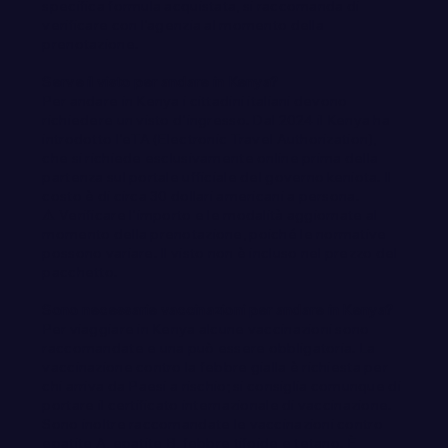
specifica formula acquistata, si raccomanda di
verificare con l'agenzia al momento della
prenotazione.
Serve il visto per andare in Kenya?
Per andare in Kenya i cittadini italiani devono
richiedere un visto d'ingresso. Dal 2024 il Kenya ha
introdotto l'eTA (Electronic Travel Authorization),
che si richiede esclusivamente online prima della
partenza sul portale ufficiale del governo keniota. Il
costo è di circa 30 dollari americani a persona.
⚠️ Verificare l'importo e le modalità aggiornate al
momento della prenotazione, poiché le normative
possono variare. Il visto non è incluso nel prezzo del
pacchetto.
Sono necessarie vaccinazioni per andare in Kenya?
Per viaggiare in Kenya alcune vaccinazioni sono
raccomandate e una può essere obbligatoria. La
vaccinazione contro la febbre gialla è richiesta per
chi arriva da Paesi a rischio; si consiglia comunque di
portare il certificato internazionale di vaccinazione.
Sono inoltre raccomandate le vaccinazioni contro
epatite A, epatite B, febbre tifoide e tetano. È