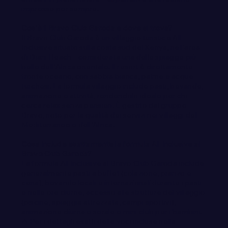
impresse per sempre.
Cos'è il Bravo Club Garoda e dove si trova?
Il Bravo Club Garoda è un villaggio turistico All
Inclusive situato sulla costa sud del Kenya, nell'area
di Diani Beach – considerata una delle spiagge più
belle dell'Africa orientale. Il resort è direttamente
fronte oceano, con sabbia bianca, palme e acque
turchesi. La formula villaggio include pasti, bevande,
animazione e attività, rendendolo ideale per chi
cerca relax senza pensieri. È gestito dal gruppo
Bravo, noto per la qualità dei servizi nei villaggi del
Mediterraneo e dell'Africa.
Cosa include esattamente la formula All Inclusive al
Bravo Club Garoda?
La formula All Inclusive al Bravo Club Garoda include
generalmente pasti a buffet (colazione, pranzo e
cena), bevande locali e internazionali durante i pasti
e nelle ore diurne, accesso alle strutture del villaggio
(piscine, spiaggia attrezzata, campi sportivi),
animazione diurna e serale e mini club per i bambini.
⚠️ Per i dettagli esatti delle voci incluse nella