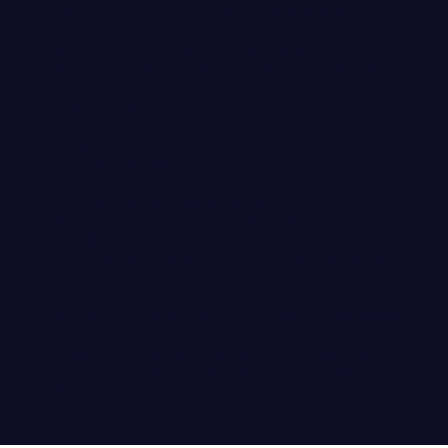
(beige, kaki, verde oliva) – si sconsiglia il bianco e i
colori vivaci che possono disturbare gli animali. Una
felpa leggera è utile per le uscite all'alba, quando le
temperature nella savana possono essere fresche.
Scarpe comode e chiuse per i trasferimenti nel bush
completano il necessario.
Qual è la differenza tra questo pacchetto e un
viaggio in Tanzania?
Un pacchetto Kenya mare e safari si distingue da un
viaggio in
Tanzania
principalmente per la logistica e
la tipologia di esperienza. Il Kenya offre una costa
più facilmente raggiungibile da Roma con voli
spesso diretti o con uno scalo, e resort consolidati
come il Bravo Club a Diani Beach. La Tanzania punta
su destinazioni iconiche come il Serengeti, il
Kilimanjaro e Zanzibar, spesso con itinerari più lunghi
e costi più elevati. Per chi vuole combinare mare e
safari in una settimana con un budget definito, il
Kenya rappresenta la soluzione più accessibile e
collaudata.