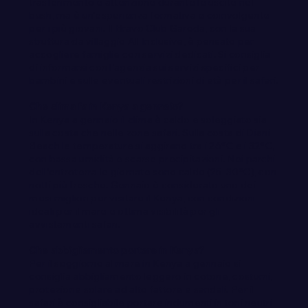
trasferimento e attenzione durante le uscite nel
bush, ma è un'esperienza formativa e coinvolgente
per i più giovani. Il Bravo Club Garoda, con la sua
struttura da villaggio All Inclusive, è pensato per
accogliere famiglie con servizi dedicati. Si consiglia
di informarsi con l'agenzia sui servizi specifici per
bambini e sulle eventuali restrizioni di età per il safari.
Che clima fa in Kenya a gennaio?
In Kenya a gennaio il clima è caldo e soleggiato sia
sulla costa che nelle zone safari. Sulla costa di Diani
Beach le temperature si aggirano tra i 26°C e i 32°C,
con bassa umidità e scarse precipitazioni. Nei parchi
dell'entroterra le giornate sono calde (25–30°C), con
notti più fresche. Gennaio è considerato uno dei
mesi migliori per visitare il Kenya, con condizioni
ideali per il mare e ottima visibilità per gli
avvistamenti safari.
Che abbigliamento portare in Kenya?
Per il soggiorno al mare in Kenya a gennaio si
consiglia abbigliamento leggero in cotone, costumi,
protezione solare ad alto fattore e sandali. Per il
safari è consigliabile portare indumenti in toni neutri