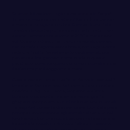
Quando è il periodo migliore per andare in Kenya?
Il periodo migliore per visitare il Kenya è tra gennaio
e marzo e tra luglio e ottobre. Gennaio è una delle
finestre climatiche più favorevoli per la costa: cielo
sereno, temperature attorno ai 30°C e mare caldo
sull'Oceano Indiano. Per i parchi nazionali, gennaio
rientra nella stagione secca breve, con vegetazione
rada che facilita l'avvistamento degli animali. Una
partenza a fine gennaio, come quella di questo
pacchetto, combina quindi condizioni ottimali sia per
il safari che per il soggiorno al mare.
Cosa si vede durante un safari in Kenya in jeep 4x4?
Un safari in Kenya in jeep 4x4 permette di avvistare i
cosiddetti Big Five – leone, leopardo, elefante,
bufalo e rinoceronte – insieme a zebre, giraffe,
ghepardi, ippopotami e un'infinità di specie di uccelli.
La jeep 4x4 consente di avventurarsi fuori dalle piste
principali, avvicinandosi agli animali nel rispetto del
loro habitat. Con una notte trascorsa nella savana, si
ha anche la possibilità di vivere l'alba e il tramonto
africani in piena natura – esperienze che restano