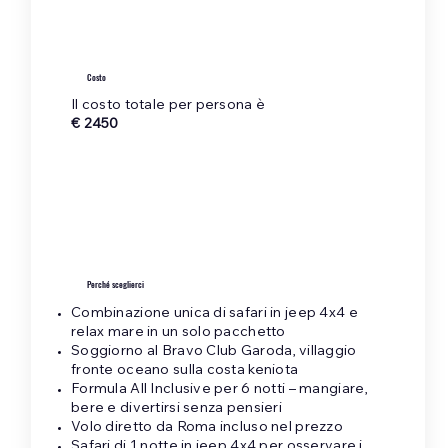
Costo
Il costo totale per persona è
€ 2450
Perché sceglierci
Combinazione unica di safari in jeep 4x4 e
relax mare in un solo pacchetto
Soggiorno al Bravo Club Garoda, villaggio
fronte oceano sulla costa keniota
Formula All Inclusive per 6 notti – mangiare,
bere e divertirsi senza pensieri
Volo diretto da Roma incluso nel prezzo
Safari di 1 notte in jeep 4x4 per osservare i