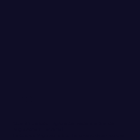
FAQ
Qual è il periodo migliore per vedere la Grande
Migrazione in Tanzania?
La Grande Migrazione è un fenomeno dinamico che