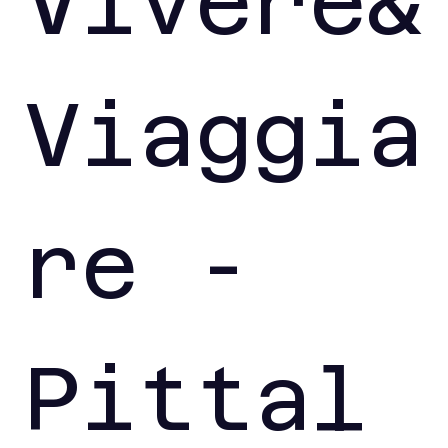
Vivere&
Viaggia
re - 
Pittal