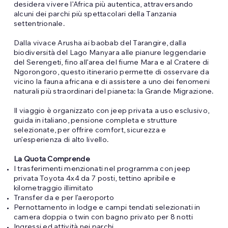
desidera vivere l’Africa più autentica, attraversando
alcuni dei parchi più spettacolari della Tanzania
settentrionale.
Dalla vivace Arusha ai baobab del Tarangire, dalla
biodiversità del Lago Manyara alle pianure leggendarie
del Serengeti, fino all’area del fiume Mara e al Cratere di
Ngorongoro, questo itinerario permette di osservare da
vicino la fauna africana e di assistere a uno dei fenomeni
naturali più straordinari del pianeta: la Grande Migrazione.
Il viaggio è organizzato con jeep privata a uso esclusivo,
guida in italiano, pensione completa e strutture
selezionate, per offrire comfort, sicurezza e
un’esperienza di alto livello.
La Quota Comprende
I trasferimenti menzionati nel programma con jeep
privata Toyota 4x4 da 7 posti, tettino apribile e
kilometraggio illimitato
Transfer da e per l’aeroporto
Pernottamento in lodge e campi tendati selezionati in
camera doppia o twin con bagno privato per 8 notti
Ingressi ed attività nei parchi