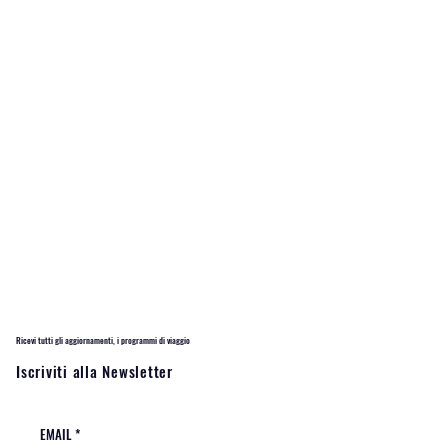
Ricevi tutti gli aggiornamenti, i programmi di viaggio
Iscriviti alla Newsletter
EMAIL
*