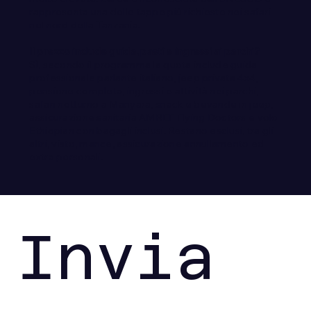
molto elevata. L’area è riconosciuta dall’UNESCO e
rappresenta una delle tappe più richieste nei safari
nel nord della Tanzania.
Il prezzo include guida, pasti e ingressi ai parchi?
Sì, secondo il programma la quota include guida
professionale parlante italiano, jeep privata 4x4,
pensione completa, ingressi e attività nei parchi,
safari notturno a Manyara, snack e bevande in jeep,
assicurazione sanitaria AMREF Flying Doctors e volo
Ethiopian con bagagli inclusi. Restano esclusi, tra gli
altri, visto, mance, assicurazione annullamento ed
extra personali.
Invia 