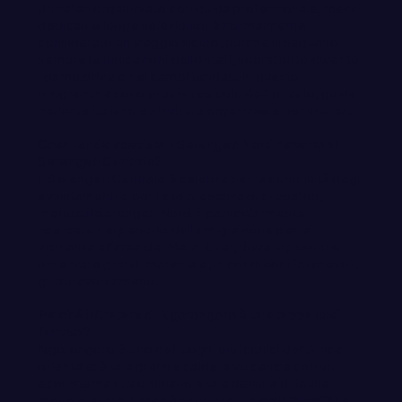
Un safari organizzato con guida professionale, mezzi
dedicati e lodge selezionati è normalmente
considerato un viaggio sicuro, purché si seguano
sempre le indicazioni dello staff, soprattutto durante
i game drive e nei campi tendati. In questo
programma sono previsti veicolo 4x4 privato, guida
parlante italiano e strutture organizzate per il safari.
Cosa rende speciale il Serengeti Nord rispetto al
Serengeti Centrale?
Il Serengeti Centrale è celebre per la continuità degli
avvistamenti e per l’alta presenza di predatori,
mentre il Serengeti Nord è particolarmente
ricercato nel periodo della migrazione per la
vicinanza all’area del Mara River, dove si possono
osservare grandi mandrie e, in condizioni favorevoli,
gli attraversamenti.
Perché il Cratere di Ngorongoro è una tappa così
famosa?
Ngorongoro è uno dei luoghi più iconici dell’Africa
orientale: è una grande caldera vulcanica con un
ecosistema straordinario e una densità di fauna