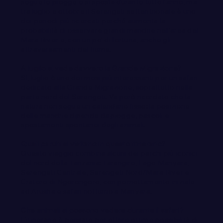
segue le piogge e si sposta durante tutto l’anno, ma
tra luglio e ottobre il Serengeti settentrionale è uno
dei periodi più ricercati perché aumenta la
probabilità di osservare grandi mandrie nell’area del
Mara River e, con un po’ di fortuna, anche gli
attraversamenti del fiume.
A luglio si vede davvero la Grande Migrazione?
Sì, luglio è uno dei mesi più interessanti per un safari
dedicato alla Grande Migrazione, soprattutto nella
parte nord del Serengeti. Va però ricordato che la
natura non segue un calendario fisso: la posizione
delle mandrie dipende da piogge, pascoli e
spostamenti spontanei degli animali.
Quali parchi si visitano in questo itinerario?
Questo viaggio combina alcuni dei parchi più iconici
del nord della Tanzania: Tarangire, Lago Manyara,
Serengeti Centrale, Serengeti Nord/Mara River e
Cratere di Ngorongoro, con pernottamento iniziale
ad Arusha e safari notturno a Manyara.
Che animali si possono vedere durante il safari?
L’itinerario è pensato per offrire ottime possibilità di