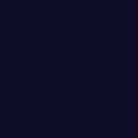
avvistamento di elefanti, giraffe, zebre, gnu, bufali,
ippopotami, coccodrilli, iene, ghepardi, leoni,
leopardi e moltissime specie di uccelli. Tarangire è
noto per l’alta presenza di elefanti, mentre
Ngorongoro è famoso per la forte concentrazione di
fauna nel cratere.
Questo safari è adatto anche a chi fa il primo viaggio
in Africa?
Sì, è un itinerario molto adatto anche a chi è al primo
safari in Africa, perché unisce i grandi classici del
circuito nord della Tanzania a una progressione
molto completa: parchi diversi tra loro, strutture
selezionate, guida professionale parlante italiano e
formula organizzata.
Serve il visto per entrare in Tanzania?
Per turismo, molti viaggiatori devono richiedere un
visto turistico per la Tanzania. Il portale ufficiale
eVisa indica che per vacanza/turismo si applica
normalmente l’Ordinary Visa, con passaporto valido
almeno 6 mesi. Le regole possono variare in base
alla nazionalità, quindi è bene verificare sempre