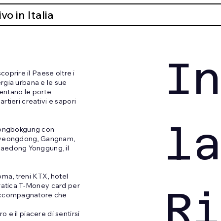
vo in Italia
In
oprire il Paese oltre i
ergia urbana e le sue
ventano le porte
rtieri creativi e sapori
la
Gyeongbokgung con
, Myeongdong, Gangnam,
Haedong Yonggung, il
oma, treni KTX, hotel
 pratica T-Money card per
Ri
 accompagnatore che
 e il piacere di sentirsi