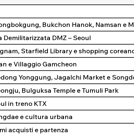
Gyeongbokgung, Bukchon Hanok, Namsan e
a Demilitarizzata DMZ – Seoul
ngnam, Starfield Library e shopping corean
san e Villaggio Gamcheon
aedong Yonggung, Jagalchi Market e Songd
eongju, Bulguksa Temple e Tumuli Park
ul in treno KTX
ongdae e cultura urbana
imi acquisti e partenza