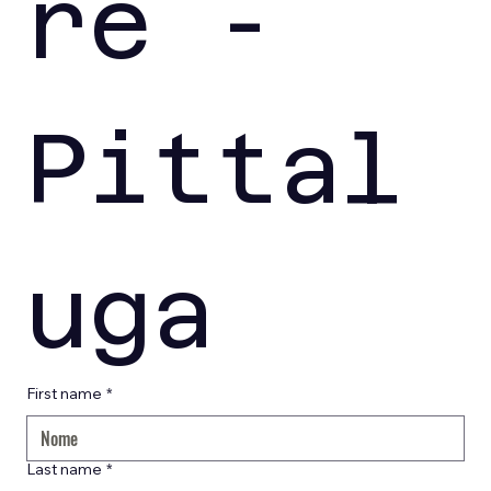
re - 
Pittal
uga
First name
*
Last name
*