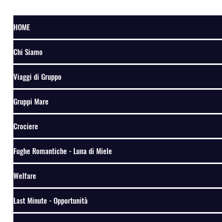
HOME
Chi Siamo
Viaggi di Gruppo
Gruppi Mare
Crociere
Fughe Romantiche - Luna di Miele
Welfare
Last Minute - Opportunità