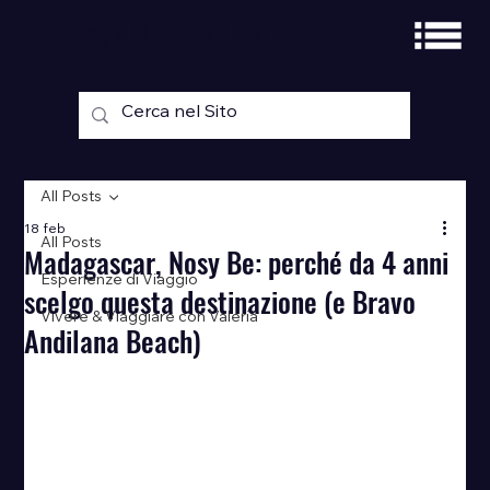
Viaggia | Esplora | Vivi
All Posts
18 feb
All Posts
Madagascar, Nosy Be: perché da 4 anni
Esperienze di Viaggio
scelgo questa destinazione (e Bravo
Vivere & Viaggiare con Valeria
Andilana Beach)