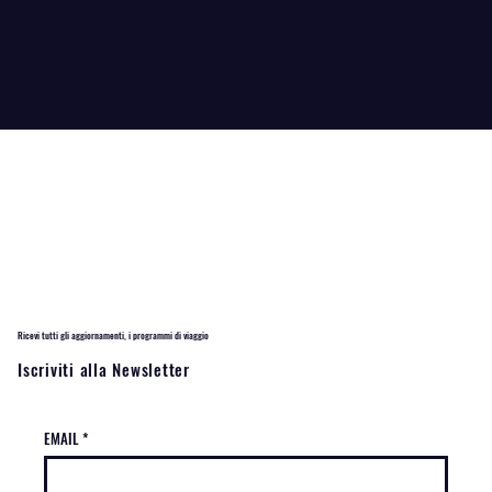
Safari: l’alba selvaggia dell’Africa
Ricevi tutti gli aggiornamenti, i programmi di viaggio
Iscriviti alla Newsletter
EMAIL
*