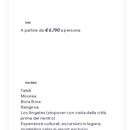
Costo
A partire da
€ 6.790
a persona
Cosa Vedrai
Tahiti
Moorea
Bora Bora
Rangiroa
Los Angeles (stopover con visita della città
prima del rientro)
Esperienze culturali, escursioni in laguna,
snorkeling, relax in resort esclusivi