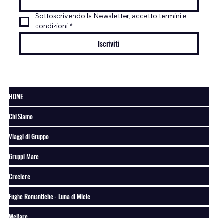
Sottoscrivendo la Newsletter, accetto termini e 
condizioni
*
Iscriviti
HOME
Chi Siamo
Viaggi di Gruppo
Gruppi Mare
Crociere
Fughe Romantiche - Luna di Miele
Welfare