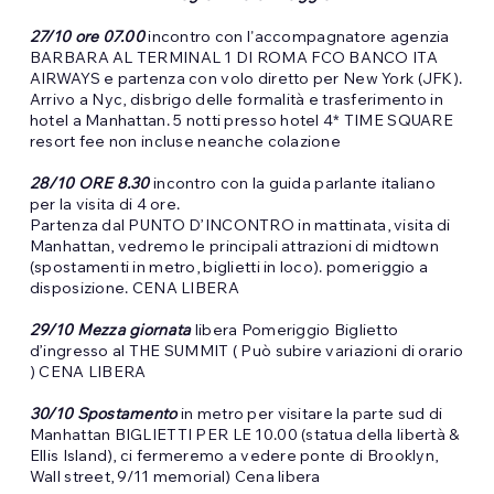
27/10 ore 07.00
incontro con l'accompagnatore agenzia
BARBARA AL TERMINAL 1 DI ROMA FCO BANCO ITA
AIRWAYS e partenza con volo diretto per New York (JFK).
Arrivo a Nyc, disbrigo delle formalità e trasferimento in
hotel a Manhattan. 5 notti presso hotel 4* TIME SQUARE
resort fee non incluse neanche colazione
28/10 ORE 8.30
incontro con la guida parlante italiano
per la visita di 4 ore.
Partenza dal PUNTO D’INCONTRO in mattinata, visita di
Manhattan, vedremo le principali attrazioni di midtown
(spostamenti in metro, biglietti in loco). pomeriggio a
disposizione. CENA LIBERA
29/10 Mezza giornata
libera Pomeriggio Biglietto
d’ingresso al THE SUMMIT ( Può subire variazioni di orario
) CENA LIBERA
30/10 Spostamento
in metro per visitare la parte sud di
Manhattan BIGLIETTI PER LE 10.00 (statua della libertà &
Ellis Island), ci fermeremo a vedere ponte di Brooklyn,
Wall street, 9/11 memorial) Cena libera