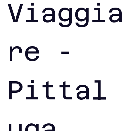
Viaggia
re - 
Pittal
uga