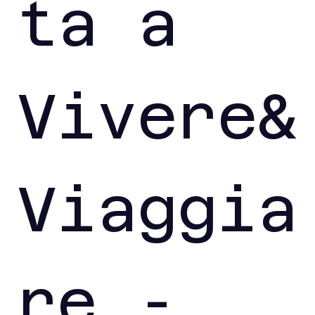
ta a 
Vivere&
Viaggia
re - 