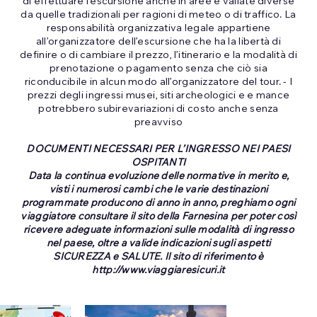
di effettuare l’escursione anche in aree e vallate diverse
da quelle tradizionali per ragioni di meteo o di traffico. La
responsabilità organizzativa legale appartiene
all’organizzatore dell’escursione che ha la libertà di
definire o di cambiare il prezzo, l’itinerario e la modalità di
prenotazione o pagamento senza che ciò sia
riconducibile in alcun modo all’organizzatore del tour. - I
prezzi degli ingressi musei, siti archeologici e e mance
potrebbero subirevariazioni di costo anche senza
preavviso
DOCUMENTI NECESSARI PER L’INGRESSO NEI PAESI
OSPITANTI
Data la continua evoluzione delle normative in merito e,
visti i numerosi cambi che le varie destinazioni
programmate producono di anno in anno, preghiamo ogni
viaggiatore consultare il sito della Farnesina per poter così
ricevere adeguate informazioni sulle modalità di ingresso
nel paese, oltre a valide indicazioni sugli aspetti
SICUREZZA e SALUTE. Il sito di riferimento è
http://www.viaggiaresicuri.it