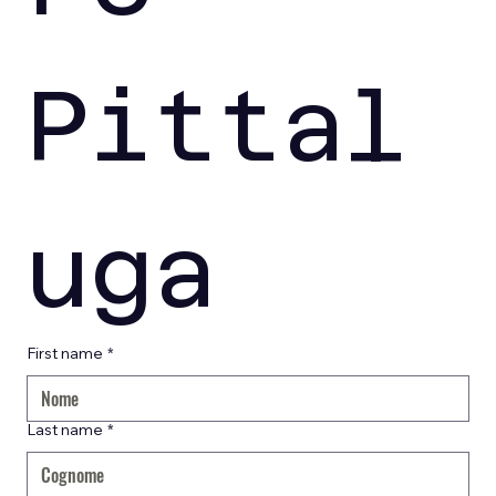
Pittal
uga
First name
*
Last name
*