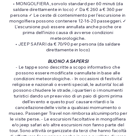
• MONGOLFIERA, sorvolo standard per 60 minuti (da
saldare direttamente in loco) ✓ Da € 260 a € 360 per
persona ✓ Le ceste di contenimento per l’escursione in
mongolfiera possono contenere 12-16-20 passeggeri. ✓
L’escursione può essere annullata anche poche ore
prima dell’inizio causa di avverse condizioni
meteorologiche.
• JEEP SAFARI da € 70/90 per persona (da saldare
direttamente in loco)
BUONO A SAPERSI
- Le tappe sono descritte a scopo informativo che
possono essere modificate oannullate in base alle
condizioni meteorologiche. - In occasioni di festivita’
religiose e nazionali o eventi speciali, le autorita’ locali
possono chiudere le strade, i quartieri o i monumenti
turistici dando un preavviso di un paio di giorni prima
dell’evento e questo puo’ causare ritardi o la
cancellazionedelle visite a qualsiasi momumento o
museo. Passenger Travel non rimborsa alcunimporto per
le visite perse. - Le escursioni facoltative in mongolfiera
e/o jeep safari e/o altre escursioni non fanno parte del
tour. Sono attività organizzate da terzi che hanno facoltà