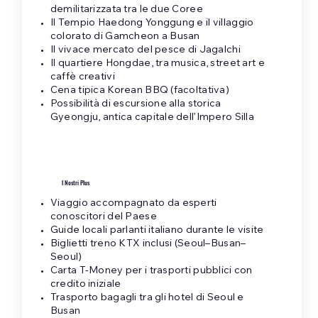
demilitarizzata tra le due Coree
Il Tempio Haedong Yonggung e il villaggio
colorato di Gamcheon a Busan
Il vivace mercato del pesce di Jagalchi
Il quartiere Hongdae, tra musica, street art e
caffè creativi
Cena tipica Korean BBQ (facoltativa)
Possibilità di escursione alla storica
Gyeongju, antica capitale dell’Impero Silla
I Nostri Plus
Viaggio accompagnato da esperti
conoscitori del Paese
Guide locali parlanti italiano durante le visite
Biglietti treno KTX inclusi (Seoul–Busan–
Seoul)
Carta T-Money per i trasporti pubblici con
credito iniziale
Trasporto bagagli tra gli hotel di Seoul e
Busan