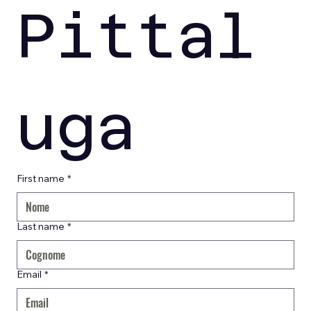
Pittal
uga
First name
*
Last name
*
Email
*