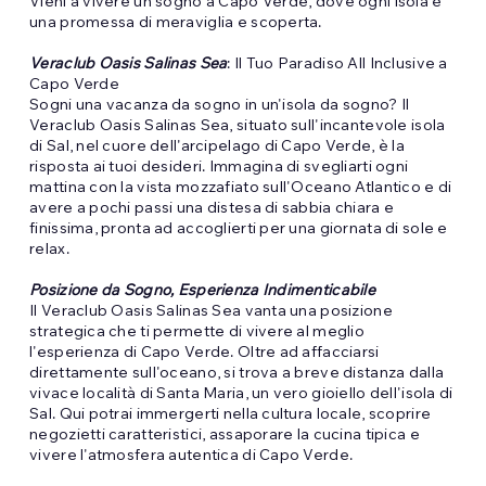
Vieni a vivere un sogno a Capo Verde, dove ogni isola è
una promessa di meraviglia e scoperta.
Veraclub Oasis Salinas Sea
: Il Tuo Paradiso All Inclusive a
Capo Verde
Sogni una vacanza da sogno in un'isola da sogno? Il
Veraclub Oasis Salinas Sea, situato sull'incantevole isola
di Sal, nel cuore dell'arcipelago di Capo Verde, è la
risposta ai tuoi desideri. Immagina di svegliarti ogni
mattina con la vista mozzafiato sull'Oceano Atlantico e di
avere a pochi passi una distesa di sabbia chiara e
finissima, pronta ad accoglierti per una giornata di sole e
relax.
Posizione da Sogno, Esperienza Indimenticabile
Il Veraclub Oasis Salinas Sea vanta una posizione
strategica che ti permette di vivere al meglio
l'esperienza di Capo Verde. Oltre ad affacciarsi
direttamente sull'oceano, si trova a breve distanza dalla
vivace località di Santa Maria, un vero gioiello dell'isola di
Sal. Qui potrai immergerti nella cultura locale, scoprire
negozietti caratteristici, assaporare la cucina tipica e
vivere l'atmosfera autentica di Capo Verde.