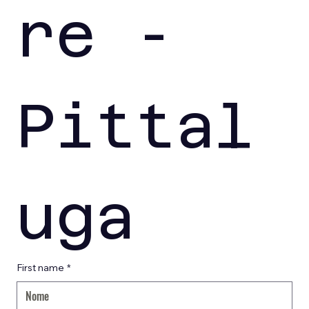
re - 
Pittal
uga
First name
*