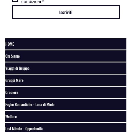
condizioni
*
Iscriviti
HOME
Chi Siamo
Viaggi di Gruppo
Gruppi Mare
Crociere
Fughe Romantiche - Luna di Miele
Welfare
Last Minute - Opportunità