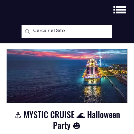
Viaggia | Esplora | Vivi
⚓️ MYSTIC CRUISE 🌊 Halloween
Party 🎃