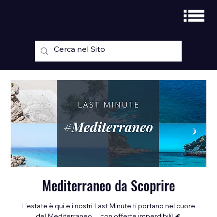
Viaggia | Esplora | Vivi
Mediterraneo da Scoprire
L'estate è qui e i nostri Last Minute ti portano nel cuore