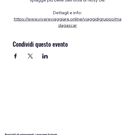
spiagge più belle dell’isola di Nosy Be.
Dettagli e info: 
https://www.vivereviaggiare.online/viaggidigruppo/ma
dagascar
Condividi questo evento
Ricevi tutti gli aggiornamenti, i programmi di viaggio